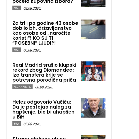
počela kupovina izbora?
08.08.2026.
BIH
Za tri i po godine 43 osobe
dobilo bh. državljanstvo
kao osobe od „naročite
koristi“! KO SU TI
“POSEBNI” LJUDI?!
06.08.2026.
BIH
Real Madrid srušio klupski
rekord zbog Diomandea:
Iza transfera krije se
potresna porodična priča
06.08.2026.
ISTAKNUTO
Helez odgovorio Vučiću:
Da je postojao nalog za
hapšenje, bio bi uhapšen
u BiH
05.08.2026.
BIH
Strane plaćene ubice