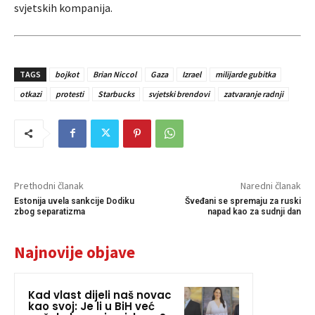
svjetskih kompanija.
TAGS
bojkot
Brian Niccol
Gaza
Izrael
milijarde gubitka
otkazi
protesti
Starbucks
svjetski brendovi
zatvaranje radnji
Prethodni članak
Naredni članak
Estonija uvela sankcije Dodiku
Šveđani se spremaju za ruski
zbog separatizma
napad kao za sudnji dan
Najnovije objave
Kad vlast dijeli naš novac
kao svoj: Je li u BiH već