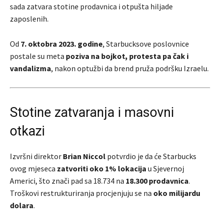
sada zatvara stotine prodavnica i otpušta hiljade
zaposlenih.
Od
7. oktobra 2023. godine
, Starbucksove poslovnice
postale su meta
poziva na bojkot, protesta pa čak i
vandalizma
, nakon optužbi da brend pruža podršku Izraelu.
Stotine zatvaranja i masovni
otkazi
Izvršni direktor
Brian Niccol
potvrdio je da će Starbucks
ovog mjeseca
zatvoriti oko 1% lokacija
u Sjevernoj
Americi, što znači pad sa 18.734 na
18.300 prodavnica
.
Troškovi restrukturiranja procjenjuju se na
oko milijardu
dolara
.