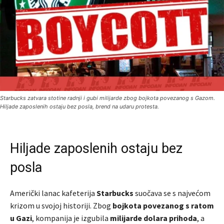
Starbucks zatvara stotine radnji i gubi milijarde zbog bojkota povezanog s Gazom.
Hiljade zaposlenih ostaju bez posla, brend na udaru protesta.
Hiljade zaposlenih ostaju bez
posla
Američki lanac kafeterija
Starbucks
suočava se s najvećom
krizom u svojoj historiji. Zbog
bojkota povezanog s ratom
u Gazi
, kompanija je izgubila
milijarde dolara prihoda
, a