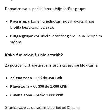
Domaćinstva su podijeljena u dvije tarifne grupe:
Prva grupa
: korisnici jednotarifnog ili dvotarifnog
brojila bez uklopnog sata.
Druga grupa
: korisnici dvotarifnog brojila sa uklopnim
satom.
Kako funkcionišu blok tarife?
Za potrošnju struje uvedene su tri kategorije blok tarifa:
Zelena zona
– od 0 do
350 kWh
Plava zona
– od
350 do 1.000 kWh
Crvena zona
– preko
1.000 kWh
Granice važe za obračunski period od 30 dana.