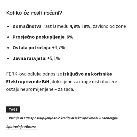
Koliko će rasti računi?
Domaćinstva
: rast između
4,8% i 8%
, zavisno od zone
Prosječno poskupljenje
:
6%
Ostala potrošnja
: +3,7%
Javna rasvjeta
: +5,1%
FERK-ova odluka odnosi se
isključivo na korisnike
Elektroprivrede BiH
, dok cijene za druge distributere
ostaju nepromijenjene – za sada.
TAGS
#struja #FERK #poskupljenje #bloktarife #ElektroprivredaBiH #energija
#potrošnja #Bosna