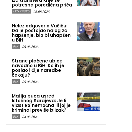
Iza transfera krije se
potresna porodična priča
06.08.2026.
ISTAKNUTO
Helez odgovorio Vučiću:
Da je postojao nalog za
hapšenje, bio bi uhapšen
u BiH
05.08.2026.
BIH
Strane plaćene ubice
navodno u BiH: Ko ih je
poslao i čije naredbe
čekaju?
05.08.2026.
BIH
Mafija puca usred
Istočnog Sarajeva: Je li
vlast RS nemoćna ili joj je
kriminal previše blizak?
04.08.2026.
BIH