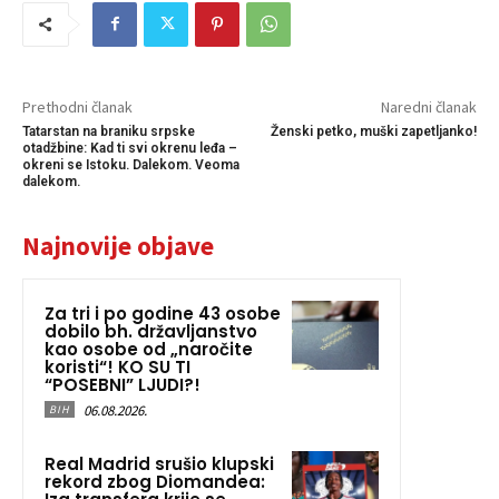
Prethodni članak
Naredni članak
Tatarstan na braniku srpske
Ženski petko, muški zapetljanko!
otadžbine: Kad ti svi okrenu leđa –
okreni se Istoku. Dalekom. Veoma
dalekom.
Najnovije objave
Za tri i po godine 43 osobe
dobilo bh. državljanstvo
kao osobe od „naročite
koristi“! KO SU TI
“POSEBNI” LJUDI?!
06.08.2026.
BIH
Real Madrid srušio klupski
rekord zbog Diomandea: