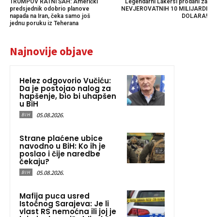
TRUMPOV RATNI ŠAH: Američki
Legendarni Lakersi prodani za
predsjednik odobrio planove
NEVJEROVATNIH 10 MILIJARDI
napada na Iran, čeka samo još
DOLARA!
jednu poruku iz Teherana
Najnovije objave
Helez odgovorio Vučiću:
Da je postojao nalog za
hapšenje, bio bi uhapšen
u BiH
05.08.2026.
BIH
Strane plaćene ubice
navodno u BiH: Ko ih je
poslao i čije naredbe
čekaju?
05.08.2026.
BIH
Mafija puca usred
Istočnog Sarajeva: Je li
vlast RS nemoćna ili joj je