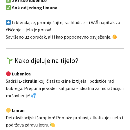
2 kriške lubenice
Sok od jednog limuna
Izblendajte, promiješajte, rashladite – i VAŠ napitak za
čišćenje tijela je gotov!
Savršeno uz doručak, ali i kao popodnevno osvježenje.
Kako djeluje na tijelo?
Lubenica
Sadrži
L-citrulin
koji čisti toksine iz tijela i podstiče rad
bubrega. Prepuna je vode i kalijuma – idealna za hidrataciju i
mršavljenje!
Limun
Detoksikacijski šampion! Pomaže probavi, alkalizuje tijelo i
podržava zdravu jetru.